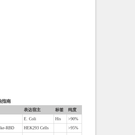
购指南
表达宿主
标签
纯度
E. Coli
His
>90%
ike-RBD
HEK293 Cells
>95%