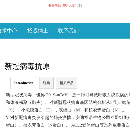
服务热线:400-0667-718
技术中心
招贤纳士
联系我们
新冠病毒抗原
Introduction
订购
相关产品
新型冠状病毒，也称 2019-nCoV，是一种可导致呼吸系统疾
和体液积聚（肺炎）。对新型冠状病毒基因结构分析从5`到3`
（S），小包膜蛋白（E），膜蛋白（M）和核衣壳蛋白（N）。
针对新冠病毒突发引起的肺炎疫情，安迪福诺生物公司立即组织科研力
蛋白）、核衣壳蛋白（N蛋白）、 ACE2受体蛋白等系列重要蛋