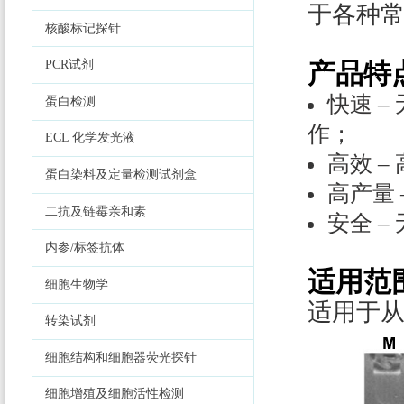
于各种常
核酸标记探针
PCR试剂
产品特
快速 
蛋白检测
作；
ECL 化学发光液
高效 
蛋白染料及定量检测试剂盒
高产量
二抗及链霉亲和素
安全 
内参/标签抗体
适用范
细胞生物学
适用于从
转染试剂
细胞结构和细胞器荧光探针
细胞增殖及细胞活性检测