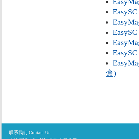
EasyMa
EasySC
EasyMa
EasySC
EasyMa
EasySC
EasyMa
盒)
联系我们 Contact Us