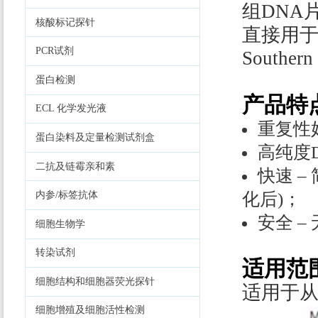
组DNA
核酸标记探针
直接用于
PCR试剂
South
蛋白检测
产品特
ECL 化学发光液
重复性
蛋白染料及定量检测试剂盒
高纯度D
二抗及链霉亲和素
快速 
化后)；
内参/标签抗体
安全 
细胞生物学
转染试剂
适用范
细胞结构和细胞器荧光探针
适用于从
细胞增殖及细胞活性检测