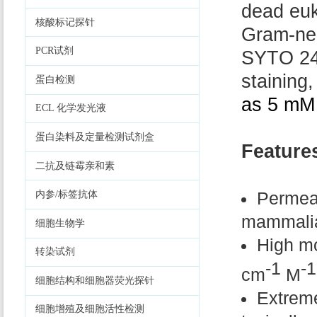
dead euk
核酸标记探针
Gram-neg
PCR试剂
SYTO 24 
staining,
蛋白检测
as 5 mM 
ECL 化学发光液
蛋白染料及定量检测试剂盒
Feature
二抗及链霉亲和素
Permeab
内参/标签抗体
mammalian
细胞生物学
High mo
转染试剂
-1
-1
cm
M
细胞结构和细胞器荧光探针
Extreme
细胞增殖及细胞活性检测